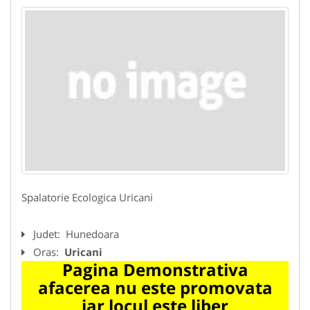
Spalatorie Ecologica Uricani
Judet:
Hunedoara
Oras:
Uricani
Pagina Demonstrativa
afacerea nu este promovata
iar locul este liber