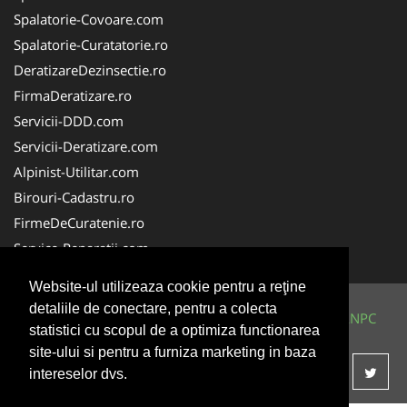
Spalatorie-Covoare.com
Spalatorie-Curatatorie.ro
DeratizareDezinsectie.ro
FirmaDeratizare.ro
Servicii-DDD.com
Servicii-Deratizare.com
Alpinist-Utilitar.com
Birouri-Cadastru.ro
FirmeDeCuratenie.ro
Service-Reparatii.com
Website-ul utilizeaza cookie pentru a reţine
detaliile de conectare, pentru a colecta
© 2014-2026 Powered by
VilonMedia
&
TekaBility
-
ANPC
statistici cu scopul de a optimiza functionarea
SOL
site-ului si pentru a furniza marketing in baza
intereselor dvs.