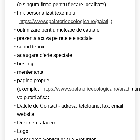
(o singura firma pentru fiecare localitate)
link personalizat (exemplu:
https://www.spalatorieecologica.ro/galati
)
optimizare pentru motoare de cautare
prezenta activa pe retelele sociale
suport tehnic
adaugare oferte speciale
hosting
mentenanta
pagina proprie
(exemplu:
https://www.spalatorieecologica.ro/arad
) u
va puteti afisa:
Datele de Contact - adresa, telefoane, fax, email,
website
Descriere afacere
Logo
Descrierea Serviciilor si a Preturilor