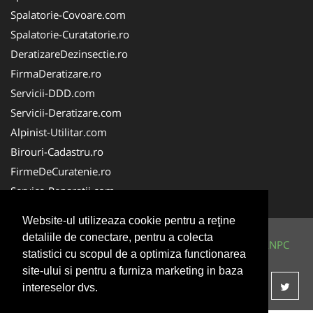
Spalatorie-Covoare.com
Spalatorie-Curatatorie.ro
DeratizareDezinsectie.ro
FirmaDeratizare.ro
Servicii-DDD.com
Servicii-Deratizare.com
Alpinist-Utilitar.com
Birouri-Cadastru.ro
FirmeDeCuratenie.ro
Service-Reparatii.com
Website-ul utilizeaza cookie pentru a reţine
detaliile de conectare, pentru a colecta
© 2014-2026 Powered by
VilonMedia
&
TekaBility
-
ANPC
statistici cu scopul de a optimiza functionarea
SOL
site-ului si pentru a furniza marketing in baza
intereselor dvs.