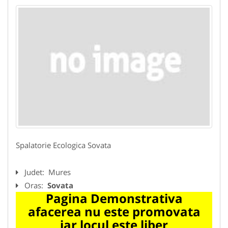
Spalatorie Ecologica Sovata
Judet:
Mures
Oras:
Sovata
Pagina Demonstrativa
afacerea nu este promovata
iar locul este liber