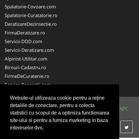
Spalatorie-Covoare.com
Spalatorie-Curatatorie.ro
DeratizareDezinsectie.ro
FirmaDeratizare.ro
Servicii-DDD.com
Servicii-Deratizare.com
Alpinist-Utilitar.com
Birouri-Cadastru.ro
FirmeDeCuratenie.ro
Service-Reparatii.com
Website-ul utilizeaza cookie pentru a reţine
detaliile de conectare, pentru a colecta
© 2014-2026 Powered by
VilonMedia
&
TekaBility
-
ANPC
statistici cu scopul de a optimiza functionarea
SOL
site-ului si pentru a furniza marketing in baza
intereselor dvs.