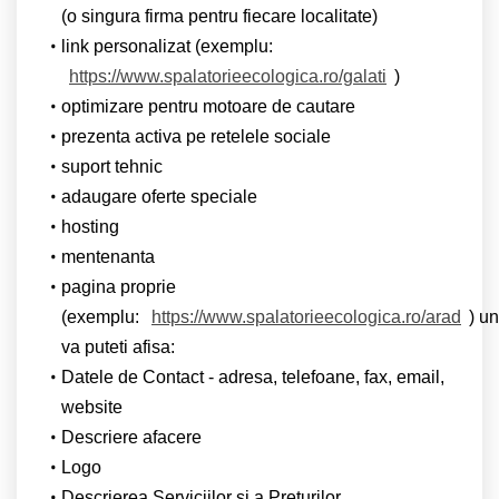
(o singura firma pentru fiecare localitate)
link personalizat (exemplu:
https://www.spalatorieecologica.ro/galati
)
optimizare pentru motoare de cautare
prezenta activa pe retelele sociale
suport tehnic
adaugare oferte speciale
hosting
mentenanta
pagina proprie
(exemplu:
https://www.spalatorieecologica.ro/arad
) u
va puteti afisa:
Datele de Contact - adresa, telefoane, fax, email,
website
Descriere afacere
Logo
Descrierea Serviciilor si a Preturilor