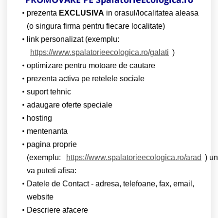
prezenta
EXCLUSIVA
in orasul/localitatea aleasa
(o singura firma pentru fiecare localitate)
link personalizat (exemplu:
https://www.spalatorieecologica.ro/galati
)
optimizare pentru motoare de cautare
prezenta activa pe retelele sociale
suport tehnic
adaugare oferte speciale
hosting
mentenanta
pagina proprie
(exemplu:
https://www.spalatorieecologica.ro/arad
) u
va puteti afisa:
Datele de Contact - adresa, telefoane, fax, email,
website
Descriere afacere