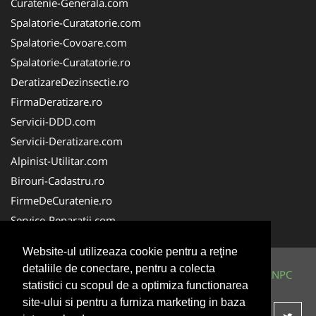
Curatenie-Generala.com
Spalatorie-Curatatorie.com
Spalatorie-Covoare.com
Spalatorie-Curatatorie.ro
DeratizareDezinsectie.ro
FirmaDeratizare.ro
Servicii-DDD.com
Servicii-Deratizare.com
Alpinist-Utilitar.com
Birouri-Cadastru.ro
FirmeDeCuratenie.ro
Service-Reparatii.com
Website-ul utilizeaza cookie pentru a reţine
detaliile de conectare, pentru a colecta
© 2014-2026 Powered by
VilonMedia
&
TekaBility
-
ANPC
statistici cu scopul de a optimiza functionarea
SOL
site-ului si pentru a furniza marketing in baza