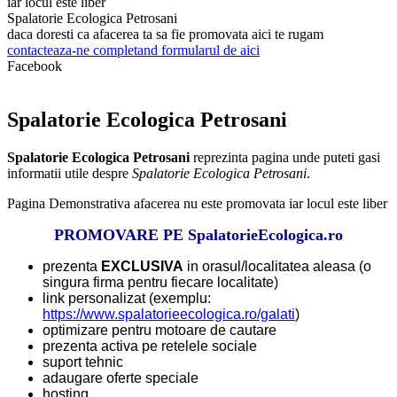
iar locul este liber
Spalatorie Ecologica Petrosani
daca doresti ca afacerea ta sa fie promovata aici te rugam
contacteaza-ne completand formularul de aici
Facebook
Spalatorie Ecologica Petrosani
Spalatorie Ecologica Petrosani
reprezinta pagina unde puteti gasi
informatii utile despre
Spalatorie Ecologica Petrosani
.
Pagina Demonstrativa afacerea nu este promovata iar locul este liber
PROMOVARE PE
SpalatorieEcologica.ro
prezenta
EXCLUSIVA
in orasul/localitatea aleasa (o
singura firma pentru fiecare localitate)
link personalizat (exemplu:
https://www.spalatorieecologica.ro/galati
)
optimizare pentru motoare de cautare
prezenta activa pe retelele sociale
suport tehnic
adaugare oferte speciale
hosting