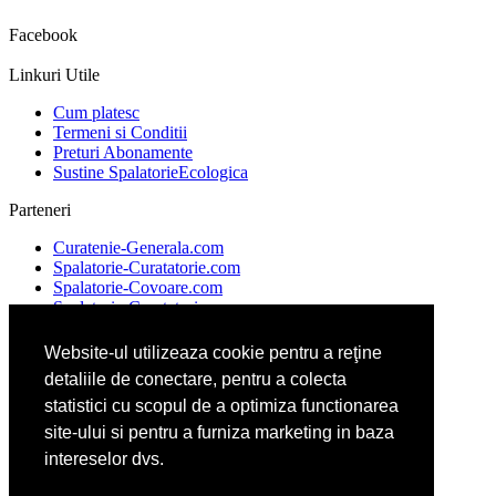
Facebook
Linkuri Utile
Cum platesc
Termeni si Conditii
Preturi Abonamente
Sustine SpalatorieEcologica
Parteneri
Curatenie-Generala.com
Spalatorie-Curatatorie.com
Spalatorie-Covoare.com
Spalatorie-Curatatorie.ro
Website-ul utilizeaza cookie pentru a reţine
detaliile de conectare, pentru a colecta
DeratizareDezinsectie.ro
FirmaDeratizare.ro
statistici cu scopul de a optimiza functionarea
Servicii-DDD.com
site-ului si pentru a furniza marketing in baza
Servicii-Deratizare.com
intereselor dvs.