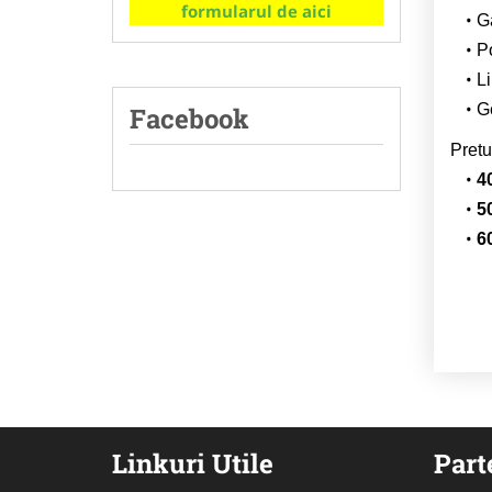
formularul de aici
G
Po
Li
Ge
Facebook
Pretu
4
5
6
Linkuri Utile
Part