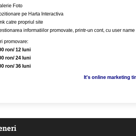
alerie Foto
zitionare pe Harta Interactiva
nk catre propriul site
stionarea informatiilor promovate, printr-un cont, cu user name 
ri promovare:
00 ron/ 12 luni
00 ron/ 24 luni
00 ron/ 36 luni
It's online marketing t
eneri