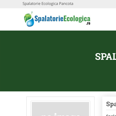
Spalatorie Ecologica Pancota
SPA
Spa