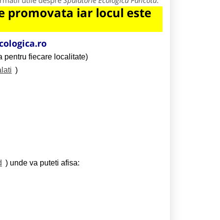
rmatii utile despre
Spalatorie Ecologica Pancota
.
 promovata iar locul este
cologica.ro
 pentru fiecare localitate)
lati
)
d
) unde va puteti afisa: