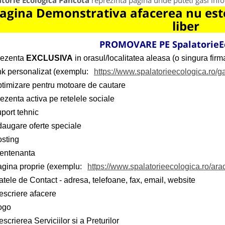
atorie Ecologica Pancota
reprezinta pagina unde puteti gasi info
agina Demonstrativa afacerea nu este
liber
PROMOVARE PE
SpalatorieE
rezenta
EXCLUSIVA
in orasul/localitatea aleasa (o singura firma
ink personalizat (exemplu:
https://www.spalatorieecologica.ro/ga
ptimizare pentru motoare de cautare
ezenta activa pe retelele sociale
port tehnic
daugare oferte speciale
osting
entenanta
agina proprie (exemplu:
https://www.spalatorieecologica.ro/ara
tele de Contact - adresa, telefoane, fax, email, website
escriere afacere
ogo
scrierea Serviciilor si a Preturilor