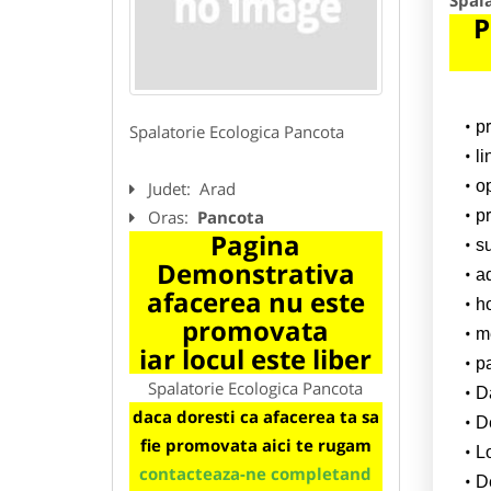
Spal
P
p
Spalatorie Ecologica Pancota
l
o
Judet:
Arad
Oras:
Pancota
pr
Pagina
su
Demonstrativa
a
afacerea nu este
h
promovata
m
iar locul este liber
p
Spalatorie Ecologica Pancota
Da
daca doresti ca afacerea ta sa
D
fie promovata aici te rugam
L
contacteaza-ne completand
De