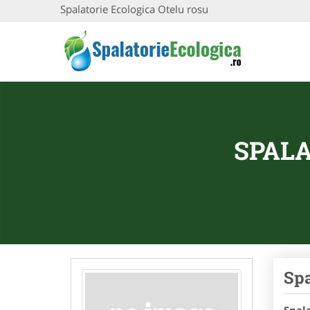
Spalatorie Ecologica Otelu rosu
SPALA
Spa