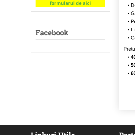
formularul de aici
De
G
Po
Li
Facebook
Ge
Pretu
4
5
6