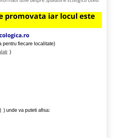
nformatii utile despre
Spalatorie Ecologica Otelu
 promovata iar locul este
cologica.ro
 pentru fiecare localitate)
lati
)
d
) unde va puteti afisa: