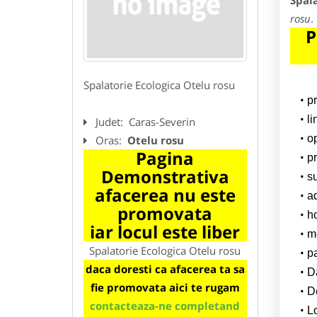
Spala
rosu
.
P
Spalatorie Ecologica Otelu rosu
p
l
Judet:
Caras-Severin
o
Oras:
Otelu rosu
Pagina
pr
Demonstrativa
su
afacerea nu este
a
promovata
h
iar locul este liber
m
Spalatorie Ecologica Otelu rosu
p
daca doresti ca afacerea ta sa
Da
fie promovata aici te rugam
D
contacteaza-ne completand
L