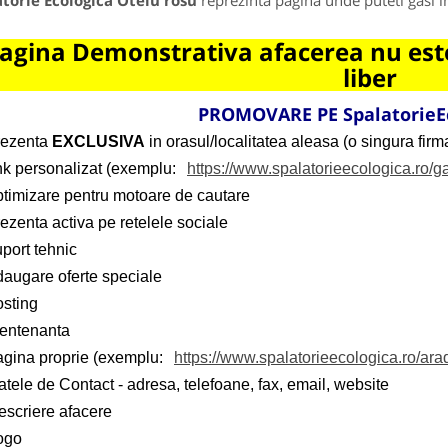
torie Ecologica Otelu rosu
reprezinta pagina unde puteti gasi i
agina Demonstrativa afacerea nu este
liber
PROMOVARE PE
SpalatorieE
rezenta
EXCLUSIVA
in orasul/localitatea aleasa (o singura firma
ink personalizat (exemplu:
https://www.spalatorieecologica.ro/ga
ptimizare pentru motoare de cautare
ezenta activa pe retelele sociale
port tehnic
daugare oferte speciale
osting
entenanta
agina proprie (exemplu:
https://www.spalatorieecologica.ro/ara
tele de Contact - adresa, telefoane, fax, email, website
escriere afacere
ogo