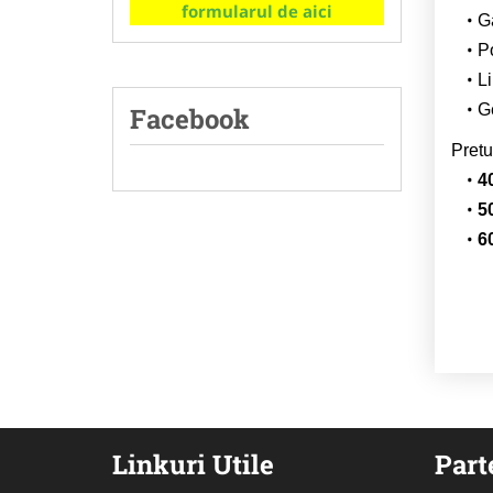
formularul de aici
G
Po
Li
Ge
Facebook
Pretu
4
5
6
Linkuri Utile
Part