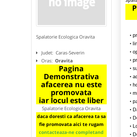
Spala
P
p
Spalatorie Ecologica Oravita
l
o
Judet:
Caras-Severin
Oras:
Oravita
pr
Pagina
su
Demonstrativa
a
afacerea nu este
h
promovata
m
iar locul este liber
p
Spalatorie Ecologica Oravita
Da
daca doresti ca afacerea ta sa
D
fie promovata aici te rugam
L
contacteaza-ne completand
De