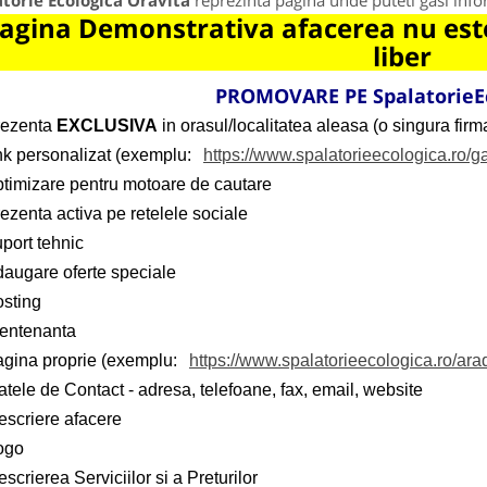
torie Ecologica Oravita
reprezinta pagina unde puteti gasi info
agina Demonstrativa afacerea nu este
liber
PROMOVARE PE
SpalatorieE
rezenta
EXCLUSIVA
in orasul/localitatea aleasa (o singura firma
ink personalizat (exemplu:
https://www.spalatorieecologica.ro/ga
ptimizare pentru motoare de cautare
ezenta activa pe retelele sociale
port tehnic
daugare oferte speciale
osting
entenanta
agina proprie (exemplu:
https://www.spalatorieecologica.ro/ara
tele de Contact - adresa, telefoane, fax, email, website
escriere afacere
ogo
scrierea Serviciilor si a Preturilor