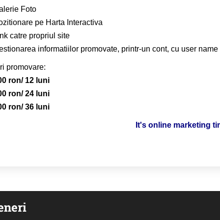
alerie Foto
zitionare pe Harta Interactiva
nk catre propriul site
stionarea informatiilor promovate, printr-un cont, cu user name 
ri promovare:
00 ron/ 12 luni
00 ron/ 24 luni
00 ron/ 36 luni
It's online marketing t
eneri