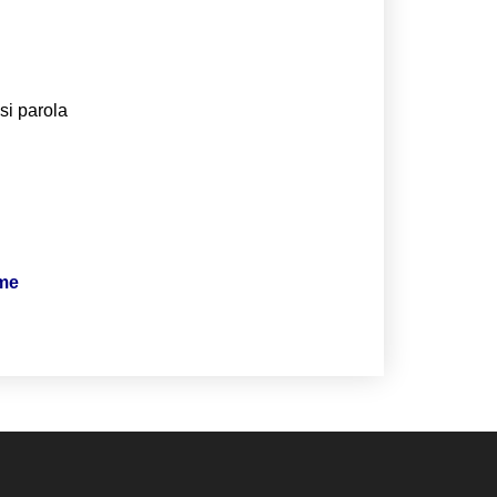
si parola
ime