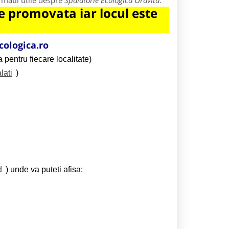
rmatii utile despre
Spalatorie Ecologica Oravita
.
 promovata iar locul este
cologica.ro
 pentru fiecare localitate)
lati
)
d
) unde va puteti afisa: