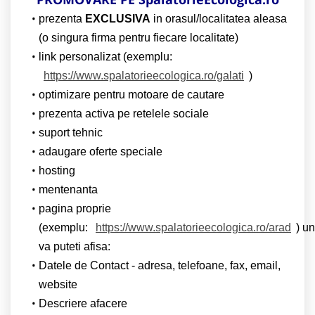
prezenta
EXCLUSIVA
in orasul/localitatea aleasa
(o singura firma pentru fiecare localitate)
link personalizat (exemplu:
https://www.spalatorieecologica.ro/galati
)
optimizare pentru motoare de cautare
prezenta activa pe retelele sociale
suport tehnic
adaugare oferte speciale
hosting
mentenanta
pagina proprie
(exemplu:
https://www.spalatorieecologica.ro/arad
) u
va puteti afisa:
Datele de Contact - adresa, telefoane, fax, email,
website
Descriere afacere