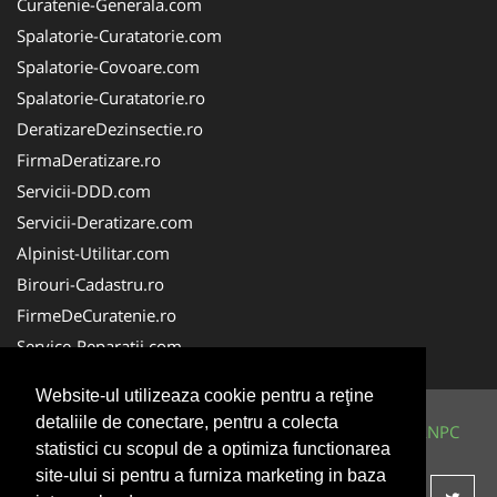
Curatenie-Generala.com
Spalatorie-Curatatorie.com
Spalatorie-Covoare.com
Spalatorie-Curatatorie.ro
DeratizareDezinsectie.ro
FirmaDeratizare.ro
Servicii-DDD.com
Servicii-Deratizare.com
Alpinist-Utilitar.com
Birouri-Cadastru.ro
FirmeDeCuratenie.ro
Service-Reparatii.com
Website-ul utilizeaza cookie pentru a reţine
detaliile de conectare, pentru a colecta
© 2014-2026 Powered by
VilonMedia
&
TekaBility
-
ANPC
statistici cu scopul de a optimiza functionarea
SOL
site-ului si pentru a furniza marketing in baza