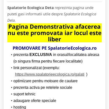
Spalatorie Ecologica Deta
reprezinta pagina unde
puteti gasi informatii utile despre
Spalatorie Ecologica
Deta
.
Pagina Demonstrativa afacerea
nu este promovata iar locul este
liber
PROMOVARE PE
SpalatorieEcologica.ro
prezenta
EXCLUSIVA
in orasul/localitatea aleasa
(o singura firma pentru fiecare localitate)
link personalizat (exemplu:
https://www.spalatorieecologica.ro/galati
)
optimizare pentru motoare de cautare
prezenta activa pe retelele sociale
suport tehnic
adaugare oferte speciale
hosting