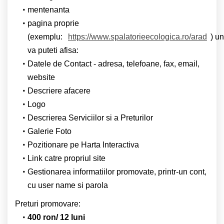
mentenanta
pagina proprie
(exemplu:
https://www.spalatorieecologica.ro/arad
) u
va puteti afisa:
Datele de Contact - adresa, telefoane, fax, email,
website
Descriere afacere
Logo
Descrierea Serviciilor si a Preturilor
Galerie Foto
Pozitionare pe Harta Interactiva
Link catre propriul site
Gestionarea informatiilor promovate, printr-un cont,
cu user name si parola
Preturi promovare:
400 ron/ 12 luni