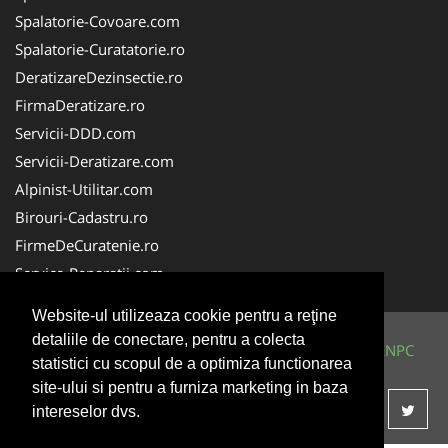
Spalatorie-Covoare.com
Spalatorie-Curatatorie.ro
DeratizareDezinsectie.ro
FirmaDeratizare.ro
Servicii-DDD.com
Servicii-Deratizare.com
Alpinist-Utilitar.com
Birouri-Cadastru.ro
FirmeDeCuratenie.ro
Service-Reparatii.com
Website-ul utilizeaza cookie pentru a reţine
detaliile de conectare, pentru a colecta
© 2014-2026 Powered by
VilonMedia
&
TekaBility
-
ANPC
statistici cu scopul de a optimiza functionarea
SOL
site-ului si pentru a furniza marketing in baza
intereselor dvs.