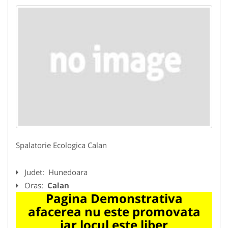
Spalatorie Ecologica Calan
Judet:
Hunedoara
Oras:
Calan
Pagina Demonstrativa
afacerea nu este promovata
iar locul este liber