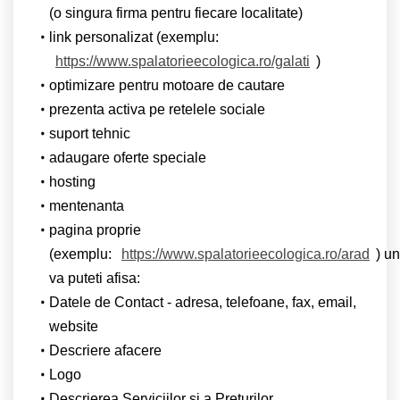
(o singura firma pentru fiecare localitate)
link personalizat (exemplu:
https://www.spalatorieecologica.ro/galati
)
optimizare pentru motoare de cautare
prezenta activa pe retelele sociale
suport tehnic
adaugare oferte speciale
hosting
mentenanta
pagina proprie
(exemplu:
https://www.spalatorieecologica.ro/arad
) u
va puteti afisa:
Datele de Contact - adresa, telefoane, fax, email,
website
Descriere afacere
Logo
Descrierea Serviciilor si a Preturilor