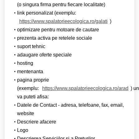
(o singura firma pentru fiecare localitate)
link personalizat (exemplu:
https://www.spalatorieecologica.ro/galati
)
optimizare pentru motoare de cautare
prezenta activa pe retelele sociale
suport tehnic
adaugare oferte speciale
hosting
mentenanta
pagina proprie
(exemplu:
https://www.spalatorieecologica.ro/arad
) u
va puteti afisa:
Datele de Contact - adresa, telefoane, fax, email,
website
Descriere afacere
Logo
Descrierea Serviciilor si a Preturilor