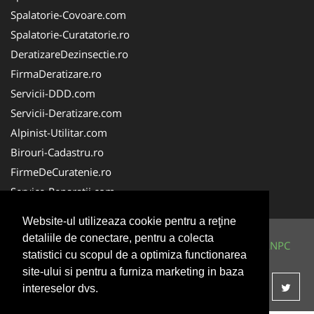
Spalatorie-Covoare.com
Spalatorie-Curatatorie.ro
DeratizareDezinsectie.ro
FirmaDeratizare.ro
Servicii-DDD.com
Servicii-Deratizare.com
Alpinist-Utilitar.com
Birouri-Cadastru.ro
FirmeDeCuratenie.ro
Service-Reparatii.com
Website-ul utilizeaza cookie pentru a reţine
detaliile de conectare, pentru a colecta
© 2014-2026 Powered by
VilonMedia
&
TekaBility
-
ANPC
statistici cu scopul de a optimiza functionarea
SOL
site-ului si pentru a furniza marketing in baza
intereselor dvs.