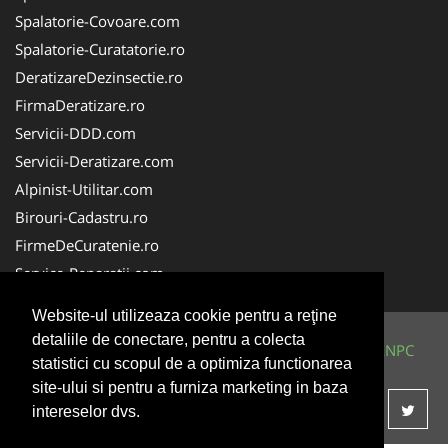
Spalatorie-Covoare.com
Spalatorie-Curatatorie.ro
DeratizareDezinsectie.ro
FirmaDeratizare.ro
Servicii-DDD.com
Servicii-Deratizare.com
Alpinist-Utilitar.com
Birouri-Cadastru.ro
FirmeDeCuratenie.ro
Service-Reparatii.com
Website-ul utilizeaza cookie pentru a reţine
detaliile de conectare, pentru a colecta
© 2014-2026 Powered by
VilonMedia
&
TekaBility
-
ANPC
statistici cu scopul de a optimiza functionarea
SOL
site-ului si pentru a furniza marketing in baza
intereselor dvs.