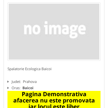
Spalatorie Ecologica Baicoi
Judet:
Prahova
Oras:
Baicoi
Pagina Demonstrativa
afacerea nu este promovata
iar locul este liber