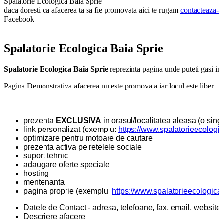
Spalatorie Ecologica Baia Sprie
daca doresti ca afacerea ta sa fie promovata aici te rugam
contacteaza-
Facebook
Spalatorie Ecologica Baia Sprie
Spalatorie Ecologica Baia Sprie
reprezinta pagina unde puteti gasi i
Pagina Demonstrativa afacerea nu este promovata iar locul este liber
prezenta
EXCLUSIVA
in orasul/localitatea aleasa (o sing
link personalizat (exemplu:
https://www.spalatorieecologi
optimizare pentru motoare de cautare
prezenta activa pe retelele sociale
suport tehnic
adaugare oferte speciale
hosting
mentenanta
pagina proprie (exemplu:
https://www.spalatorieecologic
Datele de Contact - adresa, telefoane, fax, email, websit
Descriere afacere