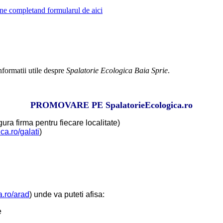
ne completand formularul de aici
nformatii utile despre
Spalatorie Ecologica Baia Sprie
.
PROMOVARE PE
SpalatorieEcologica.ro
ura firma pentru fiecare localitate)
ca.ro/galati
)
a.ro/arad
) unde va puteti afisa:
e