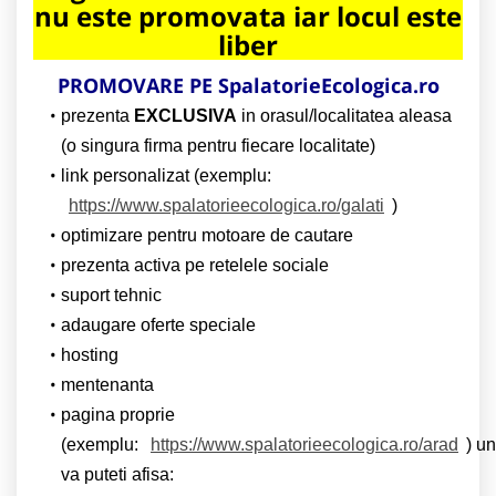
nu este promovata iar locul este
liber
PROMOVARE PE
SpalatorieEcologica.ro
prezenta
EXCLUSIVA
in orasul/localitatea aleasa
(o singura firma pentru fiecare localitate)
link personalizat (exemplu:
https://www.spalatorieecologica.ro/galati
)
optimizare pentru motoare de cautare
prezenta activa pe retelele sociale
suport tehnic
adaugare oferte speciale
hosting
mentenanta
pagina proprie
(exemplu:
https://www.spalatorieecologica.ro/arad
) u
va puteti afisa: